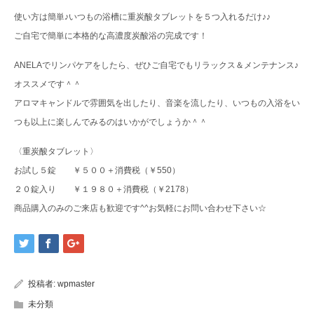
使い方は簡単♪いつもの浴槽に重炭酸タブレットを５つ入れるだけ♪♪
ご自宅で簡単に本格的な高濃度炭酸浴の完成です！
ANELAでリンパケアをしたら、ぜひご自宅でもリラックス＆メンテナンス♪
オススメです＾＾
アロマキャンドルで雰囲気を出したり、音楽を流したり、いつもの入浴をい
つも以上に楽しんでみるのはいかがでしょうか＾＾
〈重炭酸タブレット〉
お試し５錠 ￥５００＋消費税（￥550）
２０錠入り ￥１９８０＋消費税（￥2178）
商品購入のみのご来店も歓迎です^^お気軽にお問い合わせ下さい☆
投稿者:
wpmaster
未分類