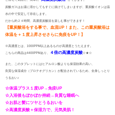
炭酸ガスはお湯に溶かしてもすぐに抜けてしまいますが、重炭酸イオンは温
水の中で安定して存在します。
だから約２４時間、高濃度炭酸浴を楽しむ事ができます！
【重炭酸浴をする事で、血流UP！また、この重炭酸浴は
体温を＋１度上昇させさらに免疫をUP！】
※高濃度とは、1000PPM以上あるものが高濃度とうたえます。
４倍の高濃度炭酸
こちらの商品は4400PPMあり、
☆★☆
また、このタブレットにはヒアルロン酸よりも保湿効果の高い、
良質な保湿成分（プロテオグリカン）が配合されているため、全身しっとり
うるおい♪
☆体温プラス１度UP→免疫UP
☆入浴後もぽかぽか持続→良質な睡眠へ
☆お肌と髪にツヤとうるおいを
☆高濃度炭酸＋保湿力で、元気美肌！