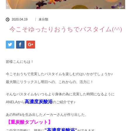
2020.04.19
未分類
今こそゆったりおうちでバスタイム(^^)
皆様こんにちは！
今こそおうちで充実したバスタイムを楽しむのはいかがでしょうか♪
最大限にリラックスし明日への、これからの、活力に！
そんなバスタイムをいつもより身体の為に充実した時間になるように
高濃度炭酸浴
ANELAから
のご紹介です♪
あのReFaを生み出したメーカーさんが作り出した、
【重炭酸タブレット】
“高濃度炭酸浴“
ご自宅で気軽に、簡単に
ができます。