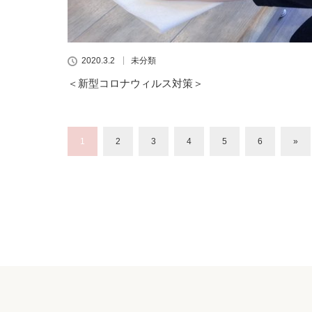
2020.3.2
未分類
＜新型コロナウィルス対策＞
1
2
3
4
5
6
»