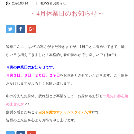
2020.03.14
NEWS & お知らせ
～4月休業日のお知らせ～
皆様こんにちは♪冬の寒さがまだ続きますが、1日ごとに春めいてきて、暖
かい日も増えてきました！本格的な春の訪れが待ち遠しいですね(^^)
４月の休業日のお知らせです。
４月３日、６日、２０日、２９日
をお休みとさせていただきます。ご不便を
おかけしますがよろしくお願い致します。
冬の冷えたお身体、疲れ顔とは卒業をして、お身体もお顔も
一足先に春を始
めませんか
？♪
疲労を感じた時こそ
自分を癒やすチャンスタイムです
(^^)
皆様のご来店を心よりお待ち申し上げます。