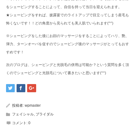
をシェービングすることによって、自信を持って当日を迎えられます。
★シェービングをすれば、披露宴でのライトアップで目立ってしまう産毛も
怖くないです！！どの角度から見られても美人肌でいられます(^^)
※シェービングをした後にお顔のマッサージをすることによってハリ、艶、
弾力、ターンオーバを促すのでシェービング後のマッサージがとってもおす
すめです！
次のブログは、シェービングと光脱毛の併用は可能か？という質問を多く頂
くのでシェービングと光脱毛について書きたいと思います(^^)
投稿者:
wpmaster
フェイシャル
,
ブライダル
コメント:
0