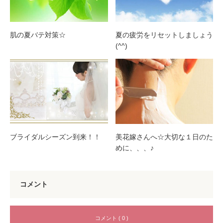
肌の夏バテ対策☆
夏の疲労をリセットしましょう
(^^)
ブライダルシーズン到来！！
美花嫁さんへ☆大切な１日のた
めに、、、♪
コメント
コメント ( 0 )