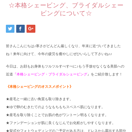
☆本格シェービング、ブライダルシェー
ビングについて☆
皆さんこんにちは♪寒さがどんどん厳しくなり、年末に近づいてきました
ね！来年に向けて、今年の疲労を癒やしにぜひいらして下さいね♪♪
今日は、お顔もお身体もツルツルすべすべに♪もう手放せなくなる美肌への
近道
『本格シェービング・ブライダルシェービング
』をご紹介致します！
《本格シェービングのオススメポイント》
★産毛と一緒に古い角質も取り除きます。
★ゆで卵のむきたてのようなもちもちスベスベ肌になります。
★産毛を取り除くことでお肌の色がワントーン明るくなります。
★ファンデーションが肌に良くなじんでお化粧がしやすくなります。
★挙式やフォトウェディングのご予定がある方は、ドレスから露出する部分