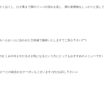
かくほぐし、ひざ裏まで脚のリンパの流れを促し、脚の老廃物をしっかりと流して
一人お一人に合わせた力加減で施術いたしますでご安心下さい(^^)
のむくみや冷えやだるさが気になるという方にとってもおすすめのメニューです♪
ラピーとの組合わせクーポンもございます♪ぜひお試し下さい♪♪