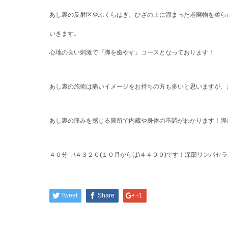
あし裏の反射区やふくらはぎ、ひざの上に溜まった老廃物を柔ら
いきます。
心地の良い刺激で『脚を癒やす』コースとなっております！
あし裏の施術は痛いイメージをお持ちの方も多いと思いますが、お
あし裏の痛みを感じる箇所で内蔵や身体の不調がわかります！脚
４０分→\４３２０(１０月からは\４４００)です！深部リンパセ
Tweet
Share
+1