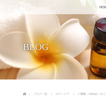
HO
BLOG
ホーム
ブログ一覧
ボディケア
☆脚癒～Ashiyu～の