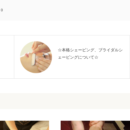
:
0
☆本格シェービング、ブライダルシ
ェービングについて☆