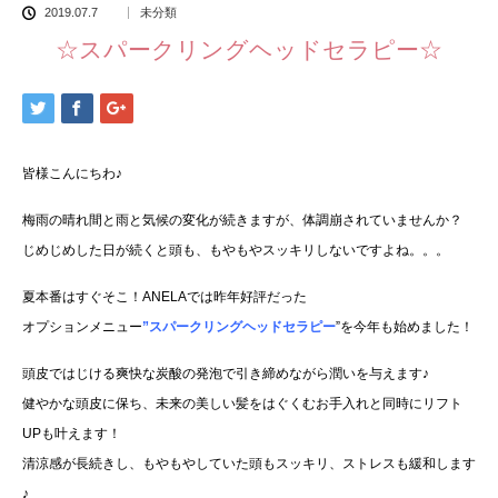
2019.07.7
未分類
☆スパークリングヘッドセラピー☆
皆様こんにちわ♪
梅雨の晴れ間と雨と気候の変化が続きますが、体調崩されていませんか？
じめじめした日が続くと頭も、もやもやスッキリしないですよね。。。
夏本番はすぐそこ！ANELAでは昨年好評だった
オプションメニュー
”スパークリングヘッドセラピー
”を今年も始めました！
頭皮ではじける爽快な炭酸の発泡で引き締めながら潤いを与えます♪
健やかな頭皮に保ち、未来の美しい髪をはぐくむお手入れと同時にリフト
UPも叶えます！
清涼感が長続きし、もやもやしていた頭もスッキリ、ストレスも緩和します
♪