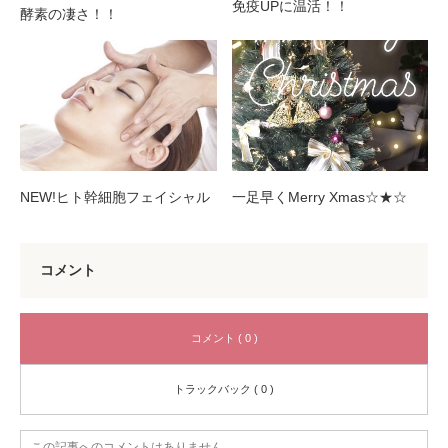
免疫UPに温活！！
酵素の凄さ！！
NEW!ヒト幹細胞フェイシャル
一足早くMerry Xmas☆★☆
コメント
コメント ( 0 )
トラックバック ( 0 )
この記事へのコメントはありません。