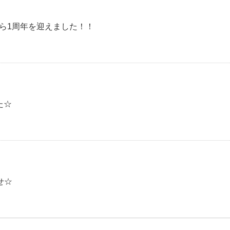
から1周年を迎えました！！
た☆
せ☆